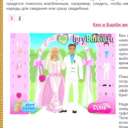
придется помогать влюбленным, например, следить, чтобы и
наряды для свидания или сразу свадебные.
1
2
Кен и Барби ж
Кен 
нако
хло
цер
приг
выб
вре
ника
Пом
потр
рос
эфф
буке
Наде
нему
туфл
Тепе
есл
брак