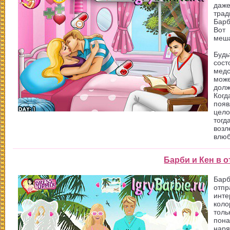
даже
трад
Барб
Вот 
меша
Буд
сос
медс
мож
долж
Ког
появ
цело
тогд
возл
влюб
Барби и Кен в о
Бар
отп
инт
коло
толь
пон
наря