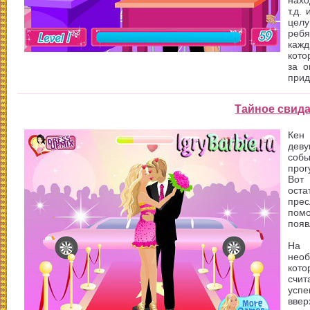
нахо
т.д.
целу
реб
кажд
кото
за о
прид
Тайное свид
Кен
деву
собы
прог
Вот
ост
пре
пом
появ
На 
нео
кот
счи
успе
вве