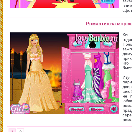
зак
вним
сфот
Романтик на морск
Кен
год
Прям
зажг
даму
прих
что 
быст
Изу
пар
двер
шлей
не п
юбка
рома
праз
сер
рома