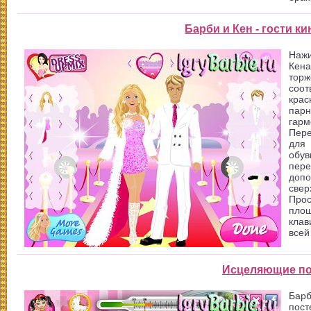
Барби и Кен - гости к
Нажи
Кена
тор
соот
крас
пар
гар
Пере
для 
обув
пере
допо
свер
Прос
площ
клав
всей
Исцеляющие п
Барб
пост