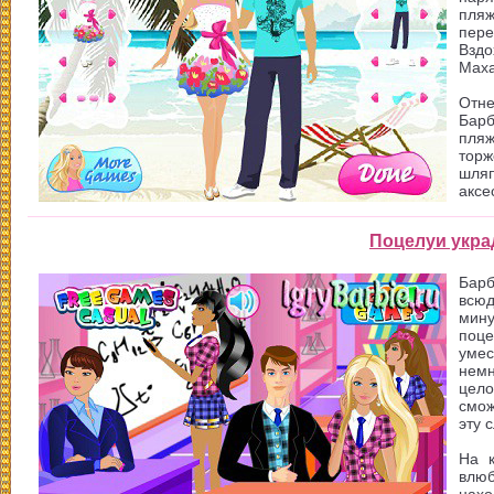
пля
пере
Вздо
Маха
Отне
Барб
пляж
тор
шляп
аксе
Поцелуи укра
Барб
всюд
мин
поц
уме
нем
цел
смож
эту 
На к
влюб