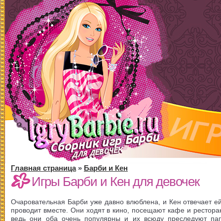
Главная страница
»
Барби и Кен
Игры Барби и Кен для девочек
Очаровательная Барби уже давно влюблена, и Кен отвечает е
проводит вместе. Они ходят в кино, посещают кафе и рестора
ведь они оба очень популярны и их всюду преследуют па