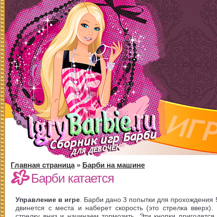
Главная страница
»
Барби на машине
Барби катается
Управление в игре
. Барби дано 3 попытки для прохождения 5
двинется с места и наберет скорость (это стрелка вверх)
стрелку вниз и начинаем тормозить. Эти кнопки пригодятся